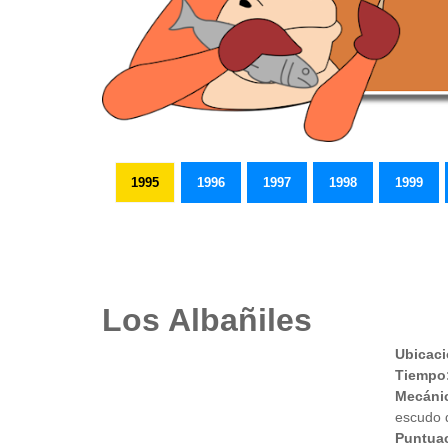
1995
1996
1997
1998
1999
Los Albañiles
Ubicac
Tiempo
Mecáni
escudo d
Puntuac