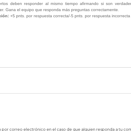
ertos deben responder al mismo tiempo afirmando si son verdader
er. Gana el equipo que responda más preguntas correctamente.
ión:
+5 pnts. por respuesta correcta/-5 pnts. por respuesta incorrecta
ción por correo electrónico en el caso de que alguien responda a tu co