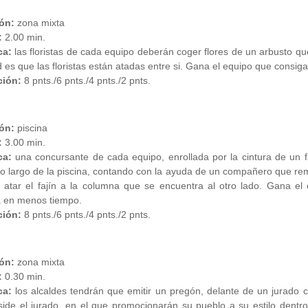
ón:
zona mixta
:
2.00 min.
ca:
las floristas de cada equipo deberán coger flores de un arbusto que
ad es que las floristas están atadas entre si. Gana el equipo que consiga
ión:
8 pnts./6 pnts./4 pnts./2 pnts.
ón:
piscina
:
3.00 min.
ca:
una concursante de cada equipo, enrollada por la cintura de un f
lo largo de la piscina, contando con la ayuda de un compañero que r
atar el fajín a la columna que se encuentra al otro lado. Gana el e
 en menos tiempo.
ción:
8 pnts./6 pnts./4 pnts./2 pnts.
ón:
zona mixta
:
0.30 min.
ca:
los alcaldes tendrán que emitir un pregón, delante de un jurado
side el jurado, en el que promocionarán su pueblo a su estilo dent