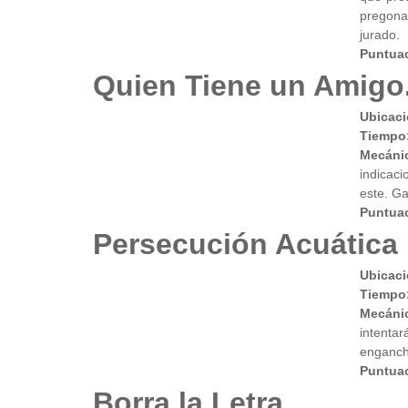
pregonar
jurado.
Puntuac
Quien Tiene un Amigo.
Ubicac
Tiempo
Mecáni
indicac
este. Ga
Puntua
Persecución Acuática
Ubicaci
Tiempo
Mecáni
intenta
engancha
Puntuac
Borra la Letra