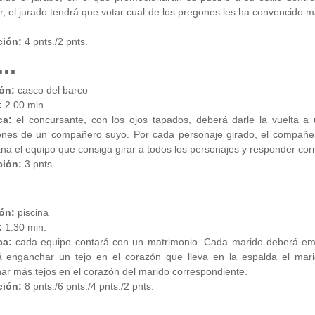
, el jurado tendrá que votar cual de los pregones les ha convencido 
ión:
4 pnts./2 pnts.
..
ión:
casco del barco
:
2.00 min.
ca:
el concursante, con los ojos tapados, deberá darle la vuelta a
iones de un compañero suyo. Por cada personaje girado, el compañe
na el equipo que consiga girar a todos los personajes y responder cor
ción:
3 pnts.
ón:
piscina
:
1.30 min.
ca:
cada equipo contará con un matrimonio. Cada marido deberá empu
rá enganchar un tejo en el corazón que lleva en la espalda el mar
r más tejos en el corazón del marido correspondiente.
ión:
8 pnts./6 pnts./4 pnts./2 pnts.