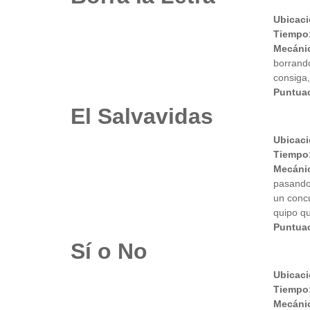
Ubicaci
Tiempo
Mecáni
borrand
consiga,
Puntuac
El Salvavidas
Ubicaci
Tiempo
Mecáni
pasando 
un concu
quipo qu
Puntuac
Sí o No
Ubicaci
Tiempo
Mecáni