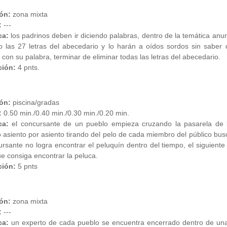
ón:
zona mixta
:
---
ca:
los padrinos deben ir diciendo palabras, dentro de la temática anun
o las 27 letras del abecedario y lo harán a oídos sordos sin saber
 con su palabra, terminar de eliminar todas las letras del abecedario.
ión:
4 pnts.
ón:
piscina/gradas
:
0.50 min./0.40 min./0.30 min./0.20 min.
ca:
el concursante de un pueblo empieza cruzando la pasarela de l
asiento por asiento tirando del pelo de cada miembro del público busc
rsante no logra encontrar el peluquín dentro del tiempo, el siguien
e consiga encontrar la peluca.
ión:
5 pnts
ón:
zona mixta
:
---
ca:
un experto de cada pueblo se encuentra encerrado dentro de una