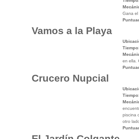
Tiempo
Mecáni
Gana el
Puntuac
Vamos a la Playa
Ubicaci
Tiempo
Mecáni
en ella.
Puntua
Crucero Nupcial
Ubicaci
Tiempo
Mecáni
encuentr
piscina 
otro lad
Puntuac
El Jardín Colgante