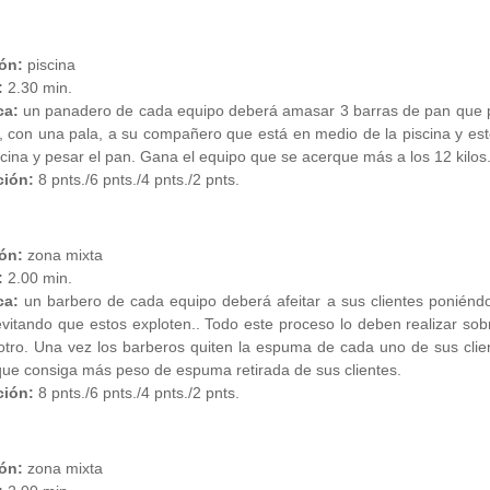
ón:
piscina
:
2.30 min.
ca:
un panadero de cada equipo deberá amasar 3 barras de pan que pe
 con una pala, a su compañero que está en medio de la piscina y est
scina y pesar el pan. Gana el equipo que se acerque más a los 12 kilos
ión:
8 pnts./6 pnts./4 pnts./2 pnts.
ón:
zona mixta
:
2.00 min.
ca:
un barbero de cada equipo deberá afeitar a sus clientes poniénd
 evitando que estos exploten.. Todo este proceso lo deben realizar so
otro. Una vez los barberos quiten la espuma de cada uno de sus clie
ue consiga más peso de espuma retirada de sus clientes.
ción:
8 pnts./6 pnts./4 pnts./2 pnts.
ón:
zona mixta