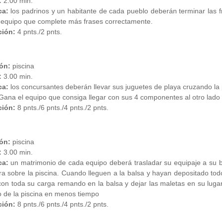
:
2.00 min.
ca:
los padrinos y un habitante de cada pueblo deberán terminar las 
 equipo que complete más frases correctamente.
ión:
4 pnts./2 pnts.
ón:
piscina
:
3.00 min.
ca:
los concursantes deberán llevar sus juguetes de playa cruzando la 
 Gana el equipo que consiga llegar con sus 4 componentes al otro lado d
ción:
8 pnts./6 pnts./4 pnts./2 pnts.
ón:
piscina
:
3.00 min.
ca:
un matrimonio de cada equipo deberá trasladar su equipaje a su 
a sobre la piscina. Cuando lleguen a la balsa y hayan depositado todo
con toda su carga remando en la balsa y dejar las maletas en su luga
o de la piscina en menos tiempo
ión:
8 pnts./6 pnts./4 pnts./2 pnts.