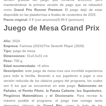
manteniéndose la primera versión de pago que se rebautizó
como
Grand Prix Runner Premium
. El juego dejó de estar
disponible en las plataformas a finales de noviembre de 2025.
Precio original:
0 € (con anuncios)/0,99 € (premium)
Juego de Mesa Grand Prix
Año:
2024
Empresa:
Famosa (2024)/The Seventh Player (2026)
Tipo:
juego de mesa
Dimensiones:
31x4,5x31 cm.
Peso:
700 g.
Edad recomendada:
+6 años
Descripción:
este juego de mesa crea una increíble experiencia
para toda la familia, llevando a sus jugadores a jugar a una
versión reducida de los clásicos juegos del programa, los cuales
son 6 los que se encuentran en este juego:
Baloncesto en
Pañales
,
el Perrito Piloto
,
la Patata Caliente
,
los Superbolos
,
Pingüinos Matemáticos
y
el Diccionario
. Para recrear lo
máximo posible el programa, el juego trae consigo tanto
elementos clásicos de
Grand Prix
, como la bola de los