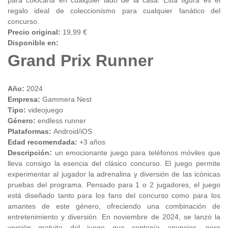
para colocarla en cualquier lado de la casa. Esta figura es el
regalo ideal de coleccionismo para cualquier fanático del
concurso.
Precio original:
19,99 €
Disponible en:
Grand Prix Runner
Año:
2024
Empresa:
Gammera Nest
Tipo:
videojuego
Género:
endless runner
Plataformas:
Android/iOS
Edad recomendada:
+3 años
Descripción:
un emocionante juego para teléfonos móviles que
lleva consigo la esencia del clásico concurso. El juego permite
experimentar al jugador la adrenalina y diversión de las icónicas
pruebas del programa. Pensado para 1 o 2 jugadores, el juego
está diseñado tanto para los fans del concurso como para los
amantes de este género, ofreciendo una combinación de
entretenimiento y diversión. En noviembre de 2024, se lanzó la
versión gratuita del juego que contenía anuncios, pero