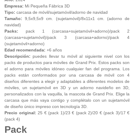
Empresa:
Mi Pequeña Fábrica 3D
Tipo:
carcasa de móvil/sujetamóvil/adorno de navidad
Tamaño:
9,5x9,5x9 cm. (sujetamóvil)/8x11x1 cm. (adorno de
navidad)
Packs:
pack 1 (carcasa+sujetamóvil+adorno)/pack 2
(carcasa+sujetamóvil)/pack 3 (carcasa+adorno)/pack 4
(sujetamóvil+adorno)
Edad recomendada:
+6 años
Descripción:
puedes llevar tu móvil al siguiente nivel con los
packs de productos para móviles de Grand Prix. Estos packs son
el adorno para móviles idóneo cualquier fan del programa. Los
packs están conformados por una carcasa de móvil con 4
diseños diferentes a elegir y adaptables a diferentes modelos de
móviles, un sujetamóvil en 3D y un adorno navideño en 3D,
personalizados con la vaquilla, la mascota de Grand Prix. Elige la
carcasa que más vaya contigo y complétalo con un sujetamóvil
de diseño único impreso con tecnología 3D.
Precio original:
25 € (pack 1)/23 € (pack 2)/20 € (pack 3)/17 €
(pack 4)
Pack