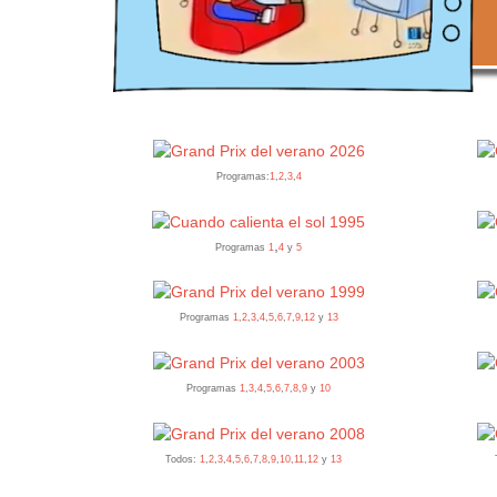
Programas:
1
,
2
,
3
,
4
,
Programas
1
4
y
5
Programas
1
,
2
,
3
,
4
,
5
,
6
,
7
,
9
,
12
y
13
Programas
1
,
3
,
4
,
5
,
6
,
7
,
8
,
9
y
10
Todos:
1
,
2
,
3
,
4
,
5
,
6
,
7
,
8
,
9
,
10
,
11
,
12
y
13