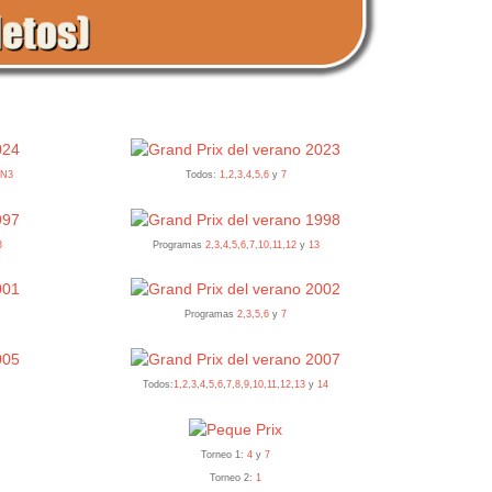
y
N3
Todos:
1
,
2
,
3
,
4
,
5
,
6
y
7
3
Programas
2
,
3
,
4
,
5
,
6
,
7
,
10
,
11
,
12
y
13
Programas
2
,
3
,
5
,
6
y
7
3
Todos:
1
,
2
,
3
,
4
,
5
,
6
,
7
,
8
,
9
,
10
,
11
,
12
,
13
y
14
Torneo 1:
4
y
7
Torneo 2:
1