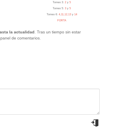
Torneo 3:
2
y
5
Torneo 5:
3
y
5
Torneo 6:
4
,
11
,
12
,
13
y
14
FORTA
sta la actualidad
. Tras un tiempo sin estar
 panel de comentarios.