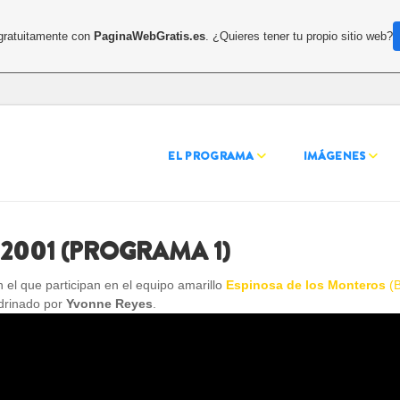
 gratuitamente con
PaginaWebGratis.es
. ¿Quieres tener tu propio sitio web?
EL PROGRAMA
IMÁGENES
2001 (PROGRAMA 1)
el que participan en el equipo amarillo
Espinosa de los Monteros
(
drinado por
Yvonne Reyes
.