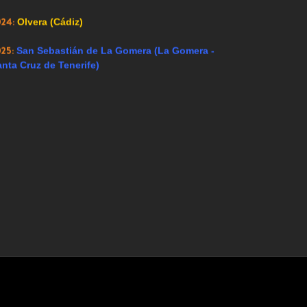
024:
Olvera (Cádiz)
025:
San Sebastián de La Gomera (La Gomera -
nta Cruz de Tenerife)
Hoy 662 visitantes
 para todos los públicos. Esta web no se hace responsable de los come