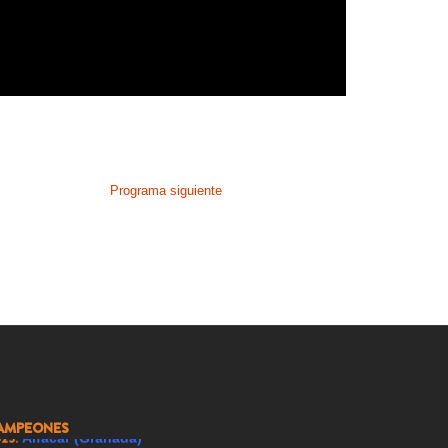
999:
El Bonillo (Albacete)
000:
Suances (Cantabria)
001:
Nuevo Baztán (Madrid)
002:
Griñón (Madrid)
Programa siguiente
003:
Los Molinos (Madrid)
004:
Falces (Navarra)
005:
Carrión de los Condes (Palencia)
007:
Ricote (Murcia)
008:
Ador (Valencia)
009:
Renedo de Esgueva (Valladolid)
AMPEONES
023:
Alfacar (Granada)