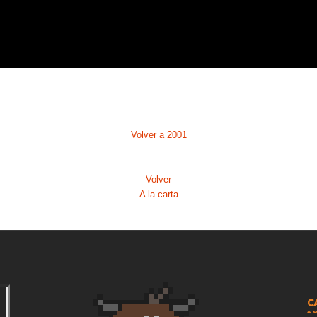
1
2
2
2
Volver a 2001
2
2
Volver
A la carta
2
2
2
2
C
2