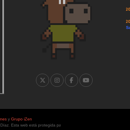
2
2
Sa
ones
y
Grupo iZen
z. Esta web está protegida para la infancia, únicamente con contenidos