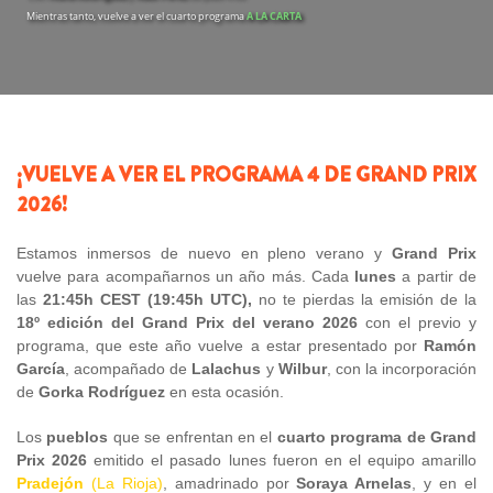
Mientras tanto, vuelve a ver el cuarto programa
A LA CARTA
¡VUELVE A VER EL PROGRAMA 4 DE GRAND PRIX
2026!
Estamos inmersos de nuevo en pleno verano y
Grand Prix
vuelve para acompañarnos un año más. Cada
lunes
a partir de
las
21:45h CEST (19:45h UTC),
no te pierdas la emisión de la
18º edición del Grand Prix del verano 2026
con el previo y
programa, que este año vuelve a estar presentado por
Ramón
García
, acompañado de
Lalachus
y
Wilbur
, con la incorporación
de
Gorka Rodríguez
en esta ocasión.
Los
pueblos
que se enfrentan en el
cuarto programa de Grand
Prix 2026
emitido el pasado lunes fueron en el equipo amarillo
Pradejón
(La Rioja)
, amadrinado por
Soraya Arnelas
, y en el