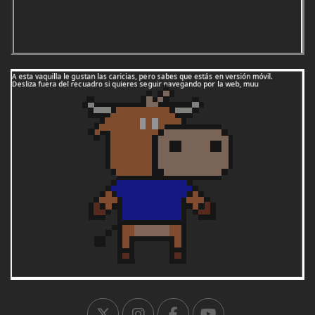
1996:
Guijuelo (Salamanca)
1997:
Murchante (Navarra)
1998:
Tordera (Barcelona)
1999:
El Bonillo (Albacete)
2000:
Suances (Cantabria)
2001:
Nuevo Baztán (Madrid)
2002:
Griñón (Madrid)
2003:
Los Molinos (Madrid)
2004:
Falces (Navarra)
2005:
Carrión de los Condes (Palencia)