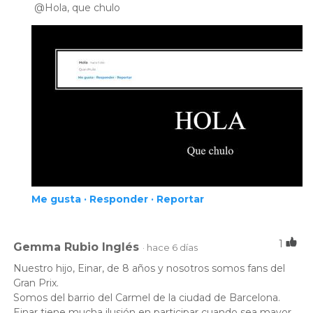
@Hola, que chulo
internet:
Peque Prix 2000 (Gran Final)
A LA CARTA
06/06/2026
Página
ANUNCIOS
actualizada con nuevos
anuncios internacionales
Grand Prix en Moji TV (Indonesia) y Peque Prix
en Canal 4 (Uruguay)
Me gusta ·
Responder ·
Reportar
VÍDEOS
01/06/2026
1
Gemma Rubio Inglés
· hace 6 días
Nuestro hijo, Einar, de 8 años y nosotros somos fans del
Gran Prix.
Somos del barrio del Carmel de la ciudad de Barcelona.
Einar tiene mucha ilusión en participar cuando sea mayor.