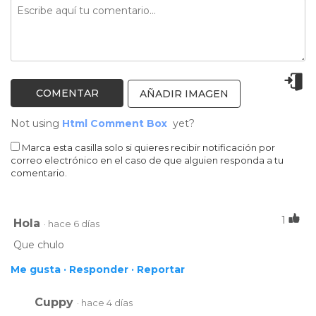
Descubre todas las novedades de la rueda de
prensa de Grand Prix 2026: nueva
incorporación, nueva dinámica y un esperado
regreso
Descubre todas las novedades que traerá
Grand Prix este verano
AÑADIR IMAGEN
NOTICIAS
16/06/2026
Not using
Html Comment Box
yet?
Marca esta casilla solo si quieres recibir notificación por
correo electrónico en el caso de que alguien responda a tu
comentario.
Nuevo programa disponible, por primera vez en
internet:
Peque Prix 2000 (Megafinal)
1
Hola
· hace 6 días
Que chulo
A LA CARTA
13/06/2026
Me gusta ·
Responder ·
Reportar
Cuppy
· hace 4 días
Nuevo programa disponible, por primera vez en