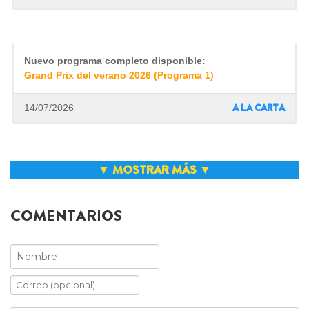
Nuevo programa completo disponible:
Grand Prix del verano 2026 (Programa 1)
A LA CARTA
14/07/2026
▼ MOSTRAR MÁS ▼
Inicia el verano de Grand Prix 2026 con
Cantalejo y Polinyà
Prepárate para el estreno de esta noche la
COMENTARIOS
decimoctava temporada de Grand Prix
NOTICIAS
13/07/2026