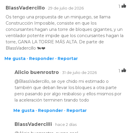
1
BlassVadercillo
· 29 de julio de 2026
Os tengo una propuesta de un minijuego, se llama
Construcción Imposible, consiste en que los
concursantes hagan una torre de bloques gigantes, y un
ventilador potente impide que los concursantes hagan la
torre, GANA LA TORRE MÁS ALTA. De parte de
BlassVadercillo 🐄❤️
Me gusta ·
Responder ·
Reportar
1
Alicio buenrostro
· 31 de julio de 2026
@BlassVadercillo, se oye chido mi estimado o
también que deban llevar los bloques a otra parte
pero pasando por algo resbaloso y ellos mismos por
la aceleración terminen tirando todo
Me gusta ·
Responder ·
Reportar
BlassVadercilli
· hace 2 días