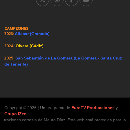
2007:
Ricote (Murcia)
2008:
Ador (Valencia)
2009:
Renedo de Esgueva (Valladolid)
CAMPEONES
2023:
Alfacar (Granada)
2024:
Olvera (Cádiz)
2025:
San Sebastián de La Gomera (La Gomera - Santa Cruz
de Tenerife)
Copyright © 2026 | Un programa de
EuroTV Producciones
y
Grupo iZen
 cortesía de Mauro Díaz. Esta web está protegida para la infancia, ún
Hoy 156 visitantes