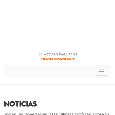
LA WEB FAN PARA FANS
TIENDA GRAND PRIX
Toggle n
NOTICIAS
Todas las novedades y las últimas notícias sobre tu