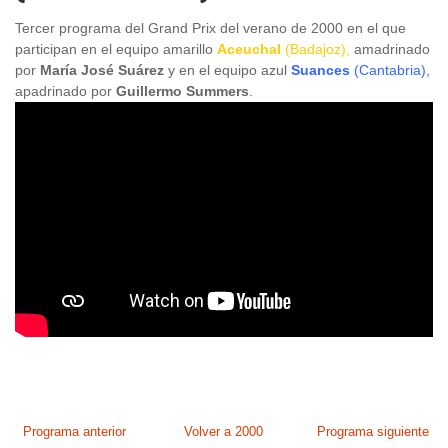
Tercer programa del Grand Prix del verano de 2000 en el que
participan en el equipo amarillo
Aceuchal
(Badajoz),
amadrinado
por
María José Suárez
y en el equipo azul
Suances
(Cantabria),
apadrinado por
Guillermo Summers
.
Programa anterior
Volver a 2000
Programa siguiente