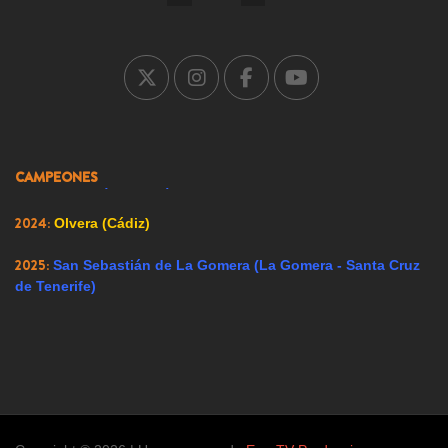
2005:
Carrión de los Condes (Palencia)
2007:
Ricote (Murcia)
2008:
Ador (Valencia)
2009:
Renedo de Esgueva (Valladolid)
CAMPEONES
2023:
Alfacar (Granada)
2024:
Olvera (Cádiz)
2025:
San Sebastián de La Gomera (La Gomera - Santa Cruz
de Tenerife)