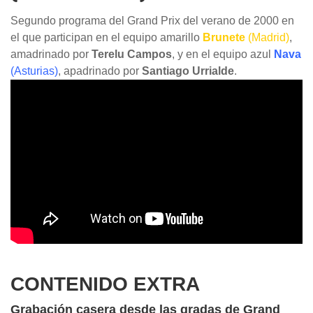
Segundo programa del Grand Prix del verano de 2000 en
el que participan en el equipo amarillo
Brunete
(Madrid)
,
amadrinado por
Terelu Campos
, y en el equipo azul
Nava
(Asturias)
, apadrinado por
Santiago Urrialde
.
CONTENIDO EXTRA
Grabación casera desde las gradas de Grand