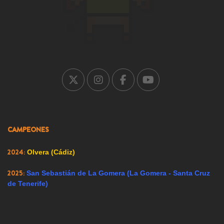
2003:
Los Molinos (Madrid)
2004:
Falces (Navarra)
2005:
Carrión de los Condes (Palencia)
2007:
Ricote (Murcia)
2008:
Ador (Valencia)
2009:
Renedo de Esgueva (Valladolid)
CAMPEONES
2023:
Alfacar (Granada)
2024:
Olvera (Cádiz)
2025:
San Sebastián de La Gomera (La Gomera - Santa Cruz
de Tenerife)