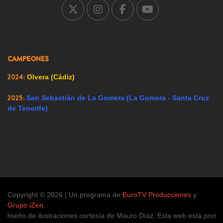
2008:
Ador (Valencia)
2009:
Renedo de Esgueva (Valladolid)
2023:
CAMPEONES
Alfacar (Granada)
2024:
Olvera (Cádiz)
2025:
San Sebastián de La Gomera (La Gomera - Santa Cruz
de Tenerife)
Copyright © 2026 | Un programa de
EuroTV Producciones
y
Grupo iZen
iseño de ilustraciones cortesía de Mauro Díaz. Esta web está protegid