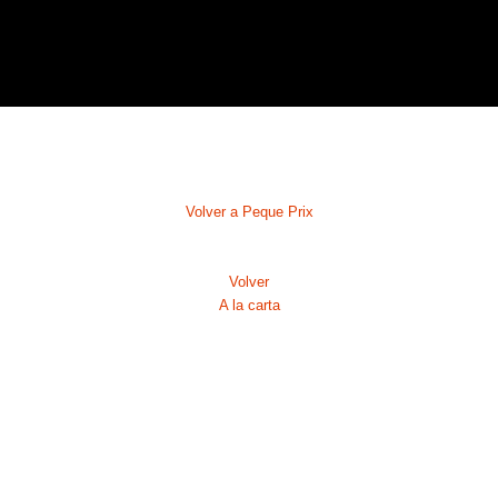
Volver a Peque Prix
Volver
A la carta
19
19
19
19