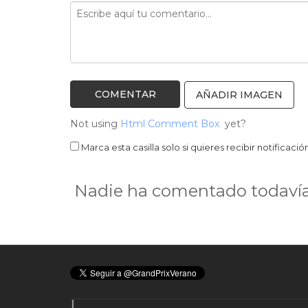
AÑADIR IMAGEN
Not using
Html Comment Box
yet?
Marca esta casilla solo si quieres recibir notifica
Nadie ha comentado todavía 