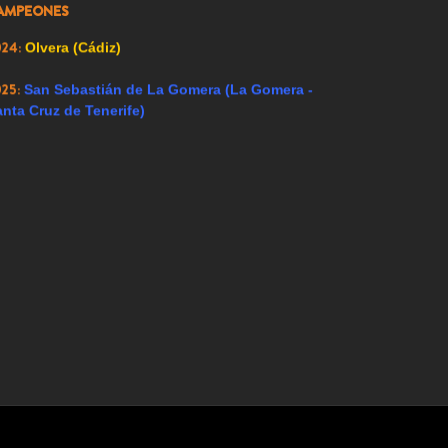
AMPEONES
023:
Alfacar (Granada)
024:
Olvera (Cádiz)
025:
San Sebastián de La Gomera (La Gomera -
nta Cruz de Tenerife)
Hoy 305 visitantes