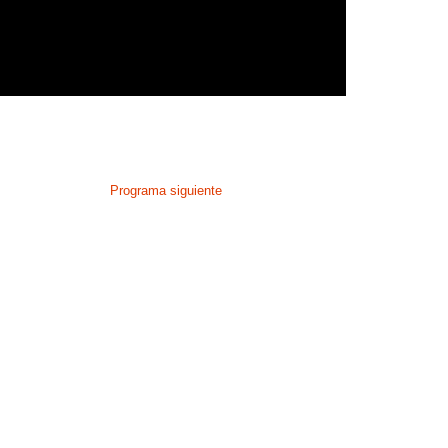
Programa siguiente
95:
Cudillero (Asturias)
96:
Guijuelo (Salamanca)
97:
Murchante (Navarra)
98:
Tordera (Barcelona)