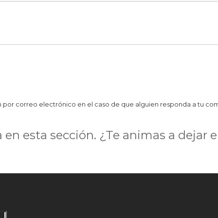
1
2
2
2
2
ción por correo electrónico en el caso de que alguien responda a tu co
2
en esta sección. ¿Te animas a dejar e
2
2
2
2