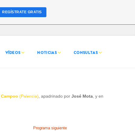
REGÍSTRATE GRATIS
VÍDEOS
NOTICIAS
CONSULTAS
95:
Cudillero (Asturias)
96:
Guijuelo (Salamanca)
97:
Murchante (Navarra)
e Campoo
(Palencia)
, apadrinado por
José Mota
, y en
98:
Tordera (Barcelona)
999:
El Bonillo (Albacete)
Programa siguiente
000:
Suances (Cantabria)