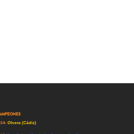
001:
Nuevo Baztán (Madrid)
002:
Griñón (Madrid)
003:
Los Molinos (Madrid)
004:
Falces (Navarra)
005:
Carrión de los Condes (Palencia)
007:
Ricote (Murcia)
008:
Ador (Valencia)
009:
Renedo de Esgueva (Valladolid)
023:
Alfacar (Granada)
AMPEONES
024:
Olvera (Cádiz)