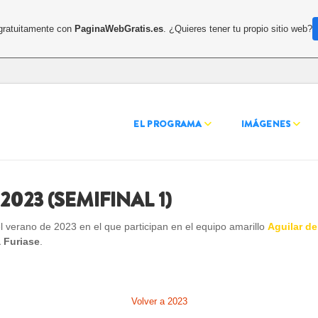
 gratuitamente con
PaginaWebGratis.es
. ¿Quieres tener tu propio sitio web?
EL PROGRAMA
IMÁGENES
19
023 (SEMIFINAL 1)
19
19
l verano de 2023 en el que participan en el equipo amarillo
Aguilar d
 Furiase
.
19
1
Volver a 2023
2