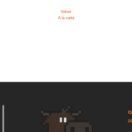
2
Volver
A la carta
2
2
2
2
2
2
2
2
C
2