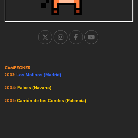
1998:
Tordera (Barcelona)
1999:
El Bonillo (Albacete)
2000:
Suances (Cantabria)
2001:
Nuevo Baztán (Madrid)
2002:
Griñón (Madrid)
CAMPEONES
2003:
Los Molinos (Madrid)
2004:
Falces (Navarra)
2005:
Carrión de los Condes (Palencia)
2007:
Ricote (Murcia)
2008:
Ador (Valencia)