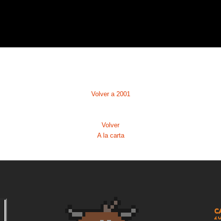
1
2
2
2
Volver a 2001
2
2
Volver
A la carta
2
2
2
2
C
2