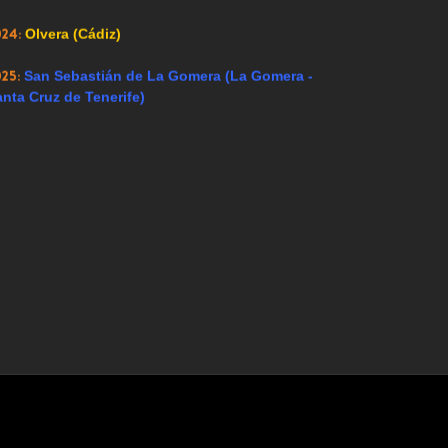
024:
Olvera (Cádiz)
025:
San Sebastián de La Gomera (La Gomera -
nta Cruz de Tenerife)
Hoy 296 visitantes
 para todos los públicos. Esta web no se hace responsable de los comen