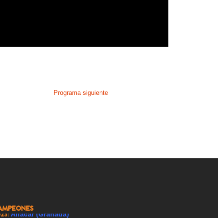
999:
El Bonillo (Albacete)
000:
Suances (Cantabria)
001:
Nuevo Baztán (Madrid)
002:
Griñón (Madrid)
Programa siguiente
003:
Los Molinos (Madrid)
004:
Falces (Navarra)
005:
Carrión de los Condes (Palencia)
007:
Ricote (Murcia)
008:
Ador (Valencia)
009:
Renedo de Esgueva (Valladolid)
AMPEONES
023:
Alfacar (Granada)