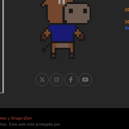
2
2
Sa
ones
y
Grupo iZen
. Esta web está protegida para la infancia, únicamente con contenidos