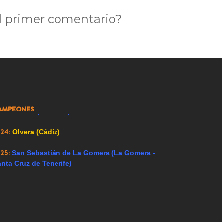
004:
Falces (Navarra)
l primer comentario?
005:
Carrión de los Condes (Palencia)
007:
Ricote (Murcia)
008:
Ador (Valencia)
009:
Renedo de Esgueva (Valladolid)
AMPEONES
023:
Alfacar (Granada)
024:
Olvera (Cádiz)
025:
San Sebastián de La Gomera (La Gomera -
nta Cruz de Tenerife)