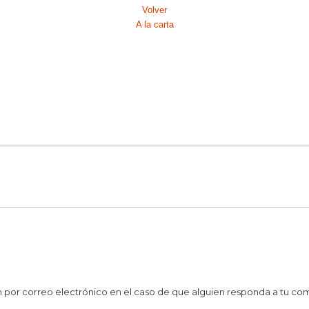
Volver
A la carta
19
19
19
19
1
2
2
2
ción por correo electrónico en el caso de que alguien responda a tu co
2