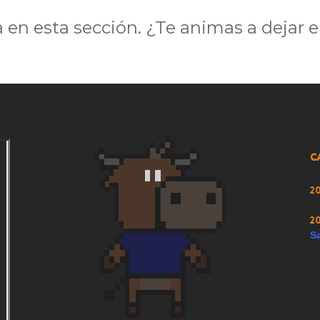
2
en esta sección. ¿Te animas a dejar e
2
2
2
2
C
2
2
2
Sa