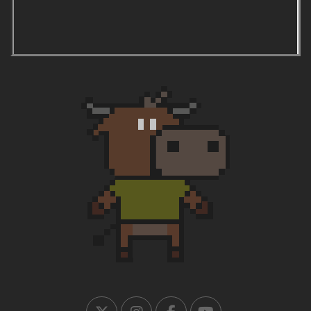
1996:
Guijuelo (Salamanca)
1997:
Murchante (Navarra)
1998:
Tordera (Barcelona)
1999:
El Bonillo (Albacete)
2000:
Suances (Cantabria)
2001:
Nuevo Baztán (Madrid)
2002:
Griñón (Madrid)
2003:
Los Molinos (Madrid)
2004:
Falces (Navarra)
2005:
Carrión de los Condes (Palencia)
2007:
Ricote (Murcia)