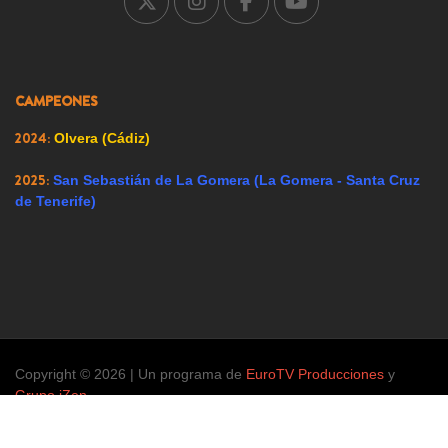
2008:
Ador (Valencia)
2009:
Renedo de Esgueva (Valladolid)
2023:
CAMPEONES
Alfacar (Granada)
2024:
Olvera (Cádiz)
2025:
San Sebastián de La Gomera (La Gomera - Santa Cruz
de Tenerife)
Copyright © 2026 | Un programa de
EuroTV Producciones
y
Grupo iZen
iseño de ilustraciones cortesía de Mauro Díaz. Esta web está protegid
Hoy 670 visitantes