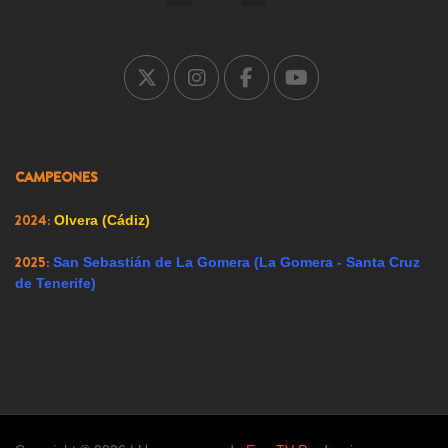
2005:
Carrión de los Condes (Palencia)
2007:
Ricote (Murcia)
2008:
Ador (Valencia)
2009:
Renedo de Esgueva (Valladolid)
CAMPEONES
2023:
Alfacar (Granada)
2024:
Olvera (Cádiz)
2025:
San Sebastián de La Gomera (La Gomera - Santa Cruz
de Tenerife)