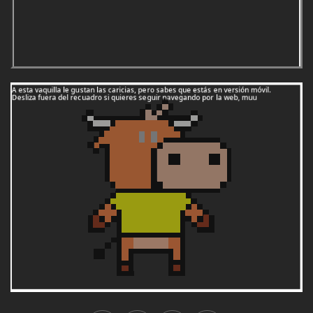
1995:
Cudillero (Asturias)
1996:
Guijuelo (Salamanca)
1997:
Murchante (Navarra)
1998:
Tordera (Barcelona)
1999:
El Bonillo (Albacete)
2000:
Suances (Cantabria)
2001:
Nuevo Baztán (Madrid)
2002:
Griñón (Madrid)
2003:
Los Molinos (Madrid)
2004:
Falces (Navarra)
2005:
Carrión de los Condes (Palencia)