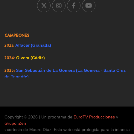
2007:
Ricote (Murcia)
2008:
Ador (Valencia)
2009:
Renedo de Esgueva (Valladolid)
CAMPEONES
2023:
Alfacar (Granada)
2024:
Olvera (Cádiz)
2025:
San Sebastián de La Gomera (La Gomera - Santa Cruz
de Tenerife)
Copyright © 2026 | Un programa de
EuroTV Producciones
y
Grupo iZen
s cortesía de Mauro Díaz. Esta web está protegida para la infancia, ú