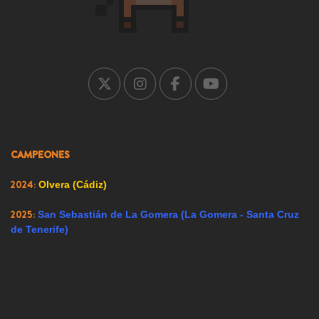
2004:
Falces (Navarra)
2005:
Carrión de los Condes (Palencia)
2007:
Ricote (Murcia)
2008:
Ador (Valencia)
2009:
Renedo de Esgueva (Valladolid)
CAMPEONES
2023:
Alfacar (Granada)
2024:
Olvera (Cádiz)
2025:
San Sebastián de La Gomera (La Gomera - Santa Cruz
de Tenerife)