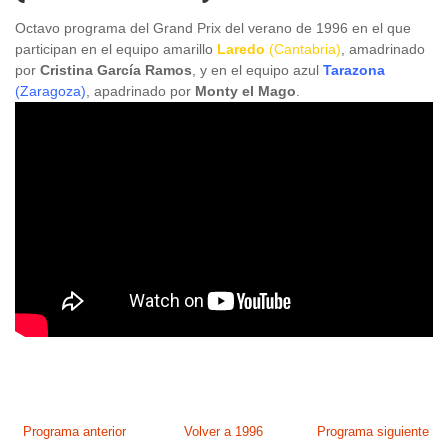
Octavo programa del Grand Prix del verano de 1996 en el que
participan en el equipo amarillo
Laredo
(Cantabria)
, amadrinado
por
Cristina García Ramos
, y en el equipo azul
Tarazona
(Zaragoza)
, apadrinado por
Monty el Mago
.
Programa anterior
Volver a 1996
Programa siguiente