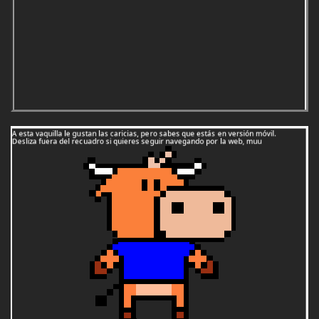
1995:
Cudillero (Asturias)
1996:
Guijuelo (Salamanca)
1997:
Murchante (Navarra)
1998:
Tordera (Barcelona)
1999:
El Bonillo (Albacete)
2000:
Suances (Cantabria)