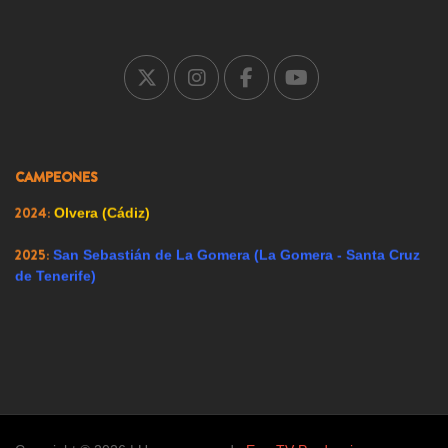
2005:
Carrión de los Condes (Palencia)
2007:
Ricote (Murcia)
2008:
Ador (Valencia)
2009:
Renedo de Esgueva (Valladolid)
2023:
Alfacar (Granada)
CAMPEONES
2024:
Olvera (Cádiz)
2025:
San Sebastián de La Gomera (La Gomera - Santa Cruz
de Tenerife)