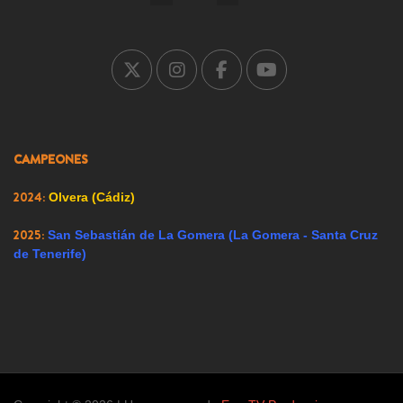
2005:
Carrión de los Condes (Palencia)
2007:
Ricote (Murcia)
2008:
Ador (Valencia)
2009:
Renedo de Esgueva (Valladolid)
CAMPEONES
2023:
Alfacar (Granada)
2024:
Olvera (Cádiz)
2025:
San Sebastián de La Gomera (La Gomera - Santa Cruz
de Tenerife)