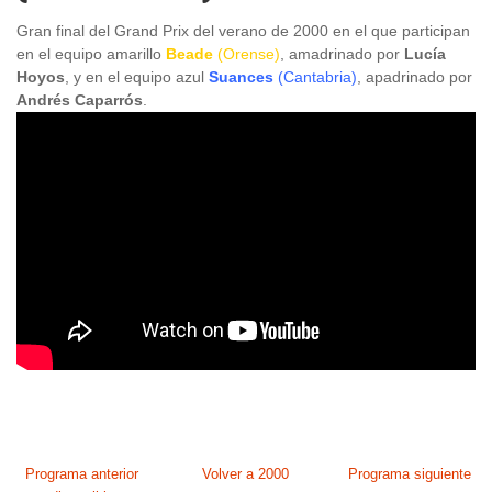
Gran final del Grand Prix del verano de 2000 en el que participan
en el equipo amarillo
Beade
(Orense)
, amadrinado por
Lucía
Hoyos
, y en el equipo azul
Suances
(Cantabria)
, apadrinado por
Andrés Caparrós
.
Programa anterior
Volver a 2000
Programa siguiente