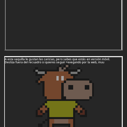
1995:
Cudillero (Asturias)
1996:
Guijuelo (Salamanca)
1997:
Murchante (Navarra)
1998:
Tordera (Barcelona)
1999:
El Bonillo (Albacete)
2000:
Suances (Cantabria)
2001:
Nuevo Baztán (Madrid)
2002:
Griñón (Madrid)
2003:
Los Molinos (Madrid)