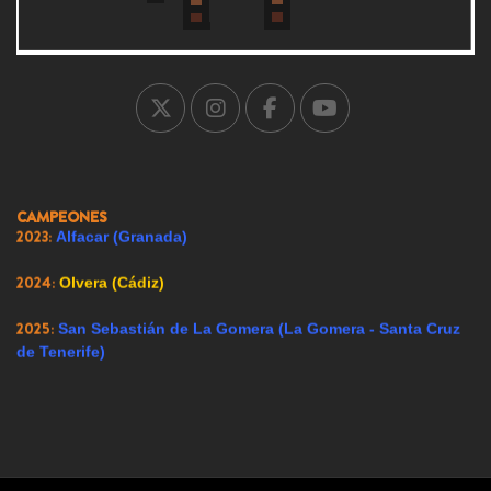
2004:
Falces (Navarra)
2005:
Carrión de los Condes (Palencia)
2007:
Ricote (Murcia)
2008:
Ador (Valencia)
2009:
Renedo de Esgueva (Valladolid)
CAMPEONES
2023:
Alfacar (Granada)
2024:
Olvera (Cádiz)
2025:
San Sebastián de La Gomera (La Gomera - Santa Cruz
de Tenerife)