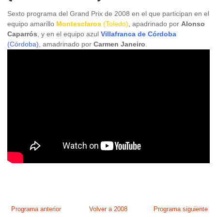
Sexto programa del Grand Prix de 2008 en el que participan en el
equipo amarillo
Montesclaros
(Toledo)
, apadrinado por
Alonso
Caparrós
, y en el equipo azul
Villafranca de Córdoba
(Córdoba)
, amadrinado por
Carmen Janeiro
.
Programa anterior
Volver a 2008
Programa siguiente