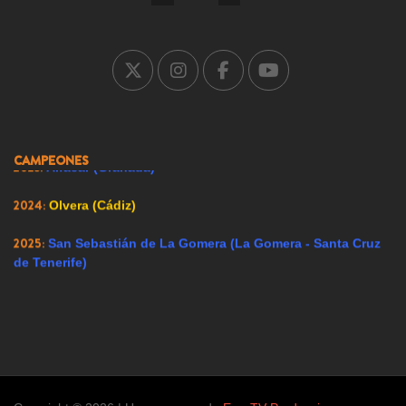
2005:
Carrión de los Condes (Palencia)
2007:
Ricote (Murcia)
2008:
Ador (Valencia)
2009:
Renedo de Esgueva (Valladolid)
CAMPEONES
2023:
Alfacar (Granada)
2024:
Olvera (Cádiz)
2025:
San Sebastián de La Gomera (La Gomera - Santa Cruz
de Tenerife)