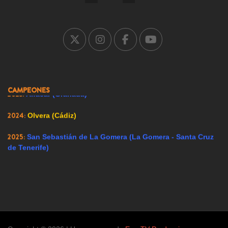
2005:
Carrión de los Condes (Palencia)
2007:
Ricote (Murcia)
2008:
Ador (Valencia)
2009:
Renedo de Esgueva (Valladolid)
CAMPEONES
2023:
Alfacar (Granada)
2024:
Olvera (Cádiz)
2025:
San Sebastián de La Gomera (La Gomera - Santa Cruz
de Tenerife)