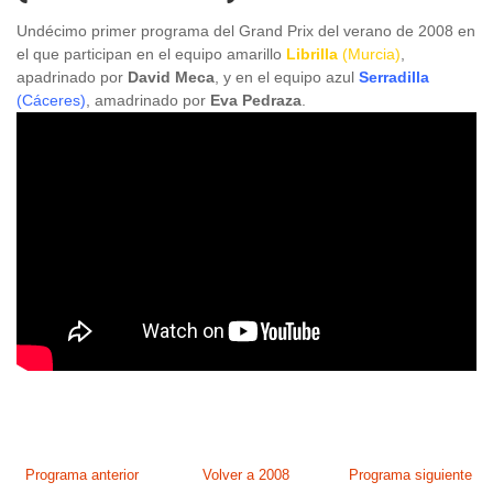
Undécimo primer programa del Grand Prix del verano de 2008 en
el que participan en el equipo amarillo
Librilla
(Murcia)
,
apadrinado por
David Meca
, y en el equipo azul
Serradilla
(Cáceres)
, amadrinado por
Eva Pedraza
.
Programa anterior
Volver a 2008
Programa siguiente