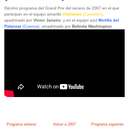
Décimo programa del Grand Prix del verano de 2007 en el que
participan en el equipo amarillo
Vilafamés
(Castellón)
,
apadrinado por
Víctor Janeiro
, y en el equipo azul
Motilla del
Palancar
(Cuenca),
amadrinado por
Belinda Washington
.
Programa anterior
Volver a 2007
Programa siguiente