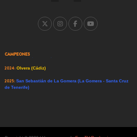
2005:
Carrión de los Condes (Palencia)
2007:
Ricote (Murcia)
2008:
Ador (Valencia)
2009:
Renedo de Esgueva (Valladolid)
CAMPEONES
2023:
Alfacar (Granada)
2024:
Olvera (Cádiz)
2025:
San Sebastián de La Gomera (La Gomera - Santa Cruz
de Tenerife)