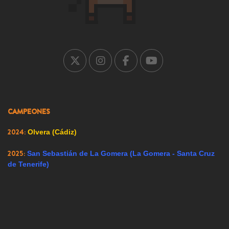
2004:
Falces (Navarra)
2005:
Carrión de los Condes (Palencia)
2007:
Ricote (Murcia)
2008:
Ador (Valencia)
2009:
Renedo de Esgueva (Valladolid)
CAMPEONES
2023:
Alfacar (Granada)
2024:
Olvera (Cádiz)
2025:
San Sebastián de La Gomera (La Gomera - Santa Cruz
de Tenerife)