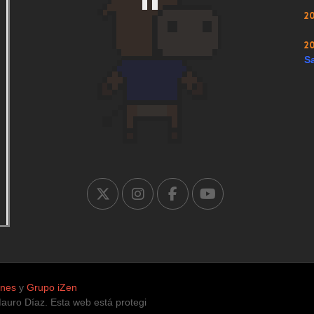
2
2
Sa
ones
y
Grupo iZen
 Díaz. Esta web está protegida para la infancia, únicamente con conte