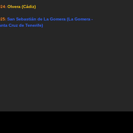
024:
Olvera (Cádiz)
025:
San Sebastián de La Gomera (La Gomera -
nta Cruz de Tenerife)
Hoy 498 visitantes
nidos para todos los públicos. Esta web no se hace responsable de los