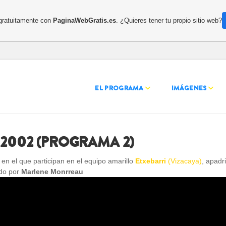
 gratuitamente con
PaginaWebGratis.es
. ¿Quieres tener tu propio sitio web?
EL PROGRAMA
IMÁGENES
2002 (PROGRAMA 2)
n el que participan en el equipo amarillo
Etxebarri
(Vizacaya)
, apadr
do por
Marlene Monrreau