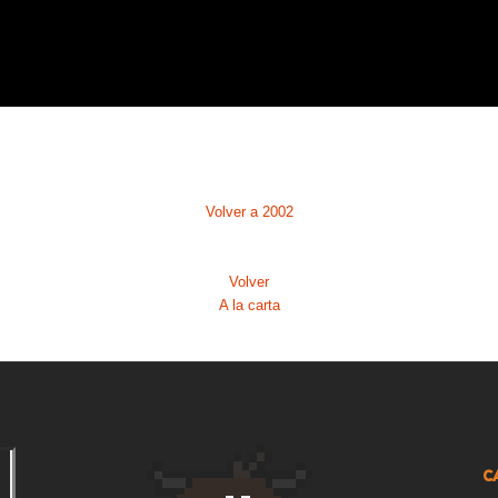
1
2
2
2
2
Volver a 2002
2
Volver
2
A la carta
2
2
2
C
2