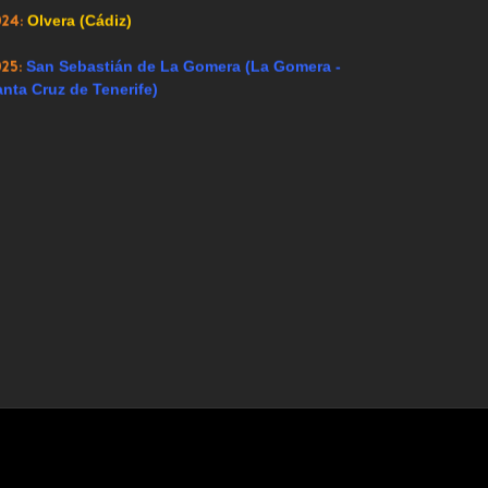
024:
Olvera (Cádiz)
025:
San Sebastián de La Gomera (La Gomera -
nta Cruz de Tenerife)
Hoy 87 visitantes
ntenidos para todos los públicos. Esta web no se hace responsable de l