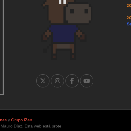
2
2
Sa
ones
y
Grupo iZen
uro Díaz. Esta web está protegida para la infancia, únicamente con co