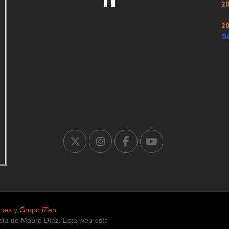
2
2
Sa
ones
y
Grupo iZen
 de Mauro Díaz. Esta web está protegida para la infancia, únicamente 