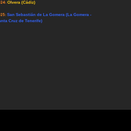
024:
Olvera (Cádiz)
025:
San Sebastián de La Gomera (La Gomera -
nta Cruz de Tenerife)
Hoy 460 visitantes
con contenidos para todos los públicos. Esta web no se hace responsab