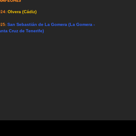
AMPEONES
023:
Alfacar (Granada)
024:
Olvera (Cádiz)
025:
San Sebastián de La Gomera (La Gomera -
nta Cruz de Tenerife)
Hoy 347 visitantes