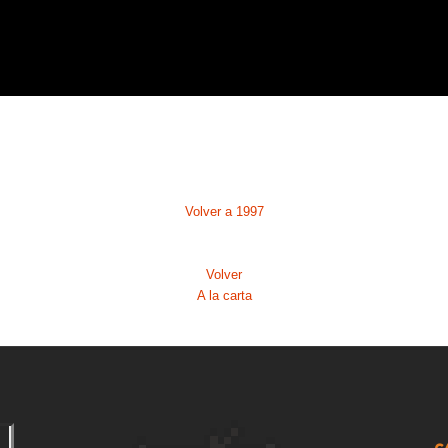
1
2
2
2
2
Volver a 1997
2
Volver
2
A la carta
2
2
2