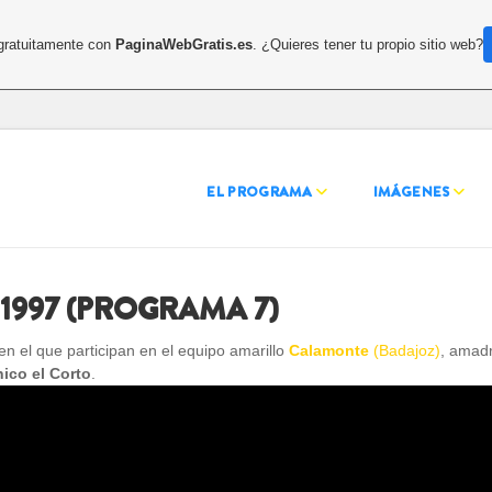
 gratuitamente con
PaginaWebGratis.es
. ¿Quieres tener tu propio sitio web?
EL PROGRAMA
IMÁGENES
1997 (PROGRAMA 7)
n el que participan en el equipo amarillo
Calamonte
(Badajoz)
, amad
ico el Corto
.