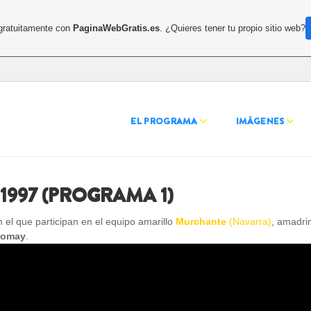
 gratuitamente con
PaginaWebGratis.es
. ¿Quieres tener tu propio sitio web?
EL PROGRAMA
IMÁGENES
1997 (PROGRAMA 1)
el que participan en el equipo amarillo
Murchante
(Navarra)
, amadri
Romay
.