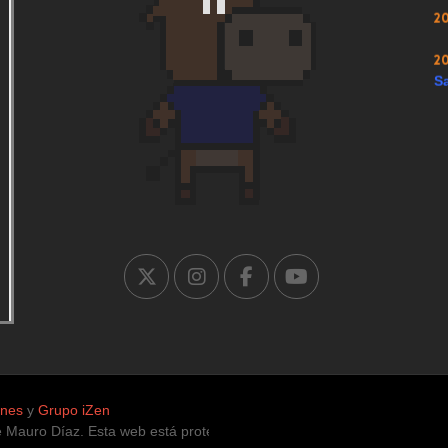
2
2
Sa
ones
y
Grupo iZen
uro Díaz. Esta web está protegida para la infancia, únicamente con co