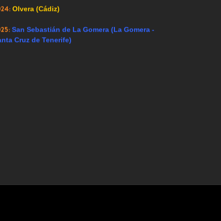
024:
Olvera (Cádiz)
025:
San Sebastián de La Gomera (La Gomera -
nta Cruz de Tenerife)
Hoy 149 visitantes
ntenidos para todos los públicos. Esta web no se hace responsable de 