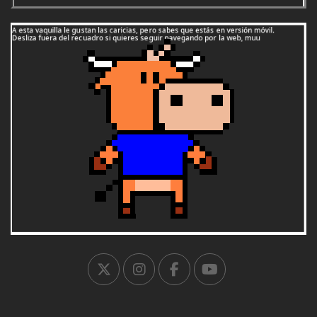
1996:
Guijuelo (Salamanca)
1997:
Murchante (Navarra)
1998:
Tordera (Barcelona)
1999:
El Bonillo (Albacete)
2000:
Suances (Cantabria)
2001:
Nuevo Baztán (Madrid)
2002:
Griñón (Madrid)
2003:
Los Molinos (Madrid)
2004:
Falces (Navarra)
2005:
Carrión de los Condes (Palencia)
2007:
Ricote (Murcia)