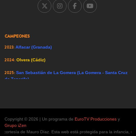
2005:
Carrión de los Condes (Palencia)
2007:
Ricote (Murcia)
2008:
Ador (Valencia)
CAMPEONES
2009:
Renedo de Esgueva (Valladolid)
2023:
Alfacar (Granada)
2024:
Olvera (Cádiz)
2025:
San Sebastián de La Gomera (La Gomera - Santa Cruz
de Tenerife)
Copyright © 2026 | Un programa de
EuroTV Producciones
y
Grupo iZen
a de Mauro Díaz. Esta web está protegida para la infancia, únicamente