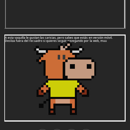
1995:
Cudillero (Asturias)
1996:
Guijuelo (Salamanca)
1997:
Murchante (Navarra)
1998:
Tordera (Barcelona)
1999:
El Bonillo (Albacete)
2000:
Suances (Cantabria)
2001:
Nuevo Baztán (Madrid)
2002:
Griñón (Madrid)
2003:
Los Molinos (Madrid)
2004:
Falces (Navarra)