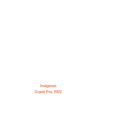
Imágenes
Grand Prix 2002
95:
Cudillero (Asturias)
96:
Guijuelo (Salamanca)