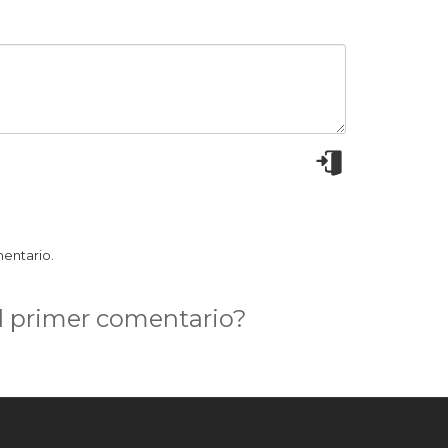
97:
Murchante (Navarra)
98:
Tordera (Barcelona)
999:
El Bonillo (Albacete)
000:
Suances (Cantabria)
001:
Nuevo Baztán (Madrid)
002:
Griñón (Madrid)
003:
mentario.
Los Molinos (Madrid)
004:
Falces (Navarra)
l primer comentario?
005:
Carrión de los Condes (Palencia)
007:
Ricote (Murcia)
008:
Ador (Valencia)