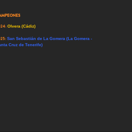
009:
Renedo de Esgueva (Valladolid)
AMPEONES
023:
Alfacar (Granada)
024:
Olvera (Cádiz)
025:
San Sebastián de La Gomera (La Gomera -
nta Cruz de Tenerife)