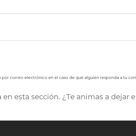
19
19
1
2
2
2
2
ción por correo electrónico en el caso de que alguien responda a tu co
2
en esta sección. ¿Te animas a dejar e
2
2
2