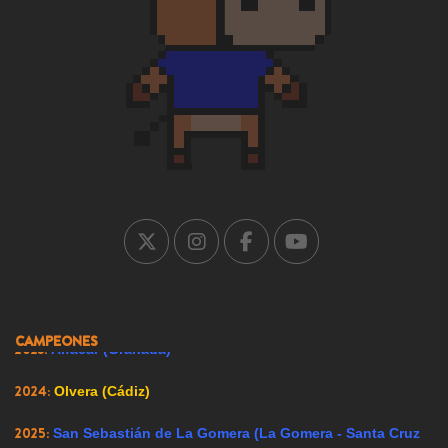
2001:
Nuevo Baztán (Madrid)
2002:
Griñón (Madrid)
2003:
Los Molinos (Madrid)
2004:
Falces (Navarra)
2005:
Carrión de los Condes (Palencia)
2007:
Ricote (Murcia)
2008:
Ador (Valencia)
2009:
Renedo de Esgueva (Valladolid)
CAMPEONES
2023:
Alfacar (Granada)
2024:
Olvera (Cádiz)
2025:
San Sebastián de La Gomera (La Gomera - Santa Cruz