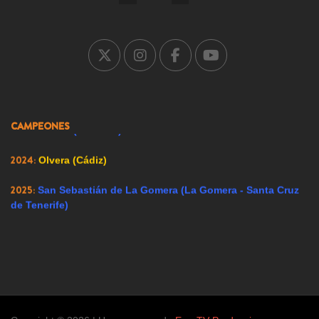
2005:
Carrión de los Condes (Palencia)
2007:
Ricote (Murcia)
2008:
Ador (Valencia)
2009:
Renedo de Esgueva (Valladolid)
CAMPEONES
2023:
Alfacar (Granada)
2024:
Olvera (Cádiz)
2025:
San Sebastián de La Gomera (La Gomera - Santa Cruz
de Tenerife)