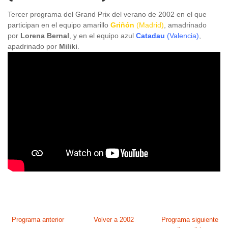
Tercer programa del Grand Prix del verano de 2002 en el que
participan en el equipo amarillo
Griñón
(Madrid)
, amadrinado
por
Lorena Bernal
, y en el equipo azul
Catadau
(Valencia)
,
apadrinado por
Miliki
.
Programa anterior
Volver a 2002
Programa siguiente