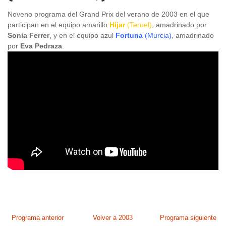
Noveno programa del Grand Prix del verano de 2003 en el que
participan en el equipo amarillo
Híjar
(Teruel)
, amadrinado por
Sonia Ferrer
, y en el equipo azul
Fortuna
(Murcia)
, amadrinado
por
Eva Pedraza
.
Programa anterior
Volver a 2003
Programa siguiente