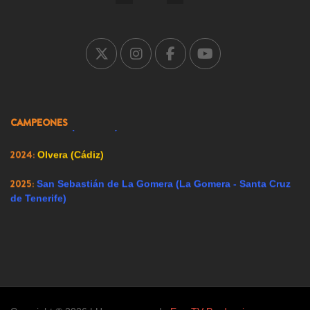
2005:
Carrión de los Condes (Palencia)
2007:
Ricote (Murcia)
2008:
Ador (Valencia)
2009:
Renedo de Esgueva (Valladolid)
CAMPEONES
2023:
Alfacar (Granada)
2024:
Olvera (Cádiz)
2025:
San Sebastián de La Gomera (La Gomera - Santa Cruz
de Tenerife)